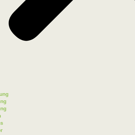
ung
ung
ung
n
ns
er