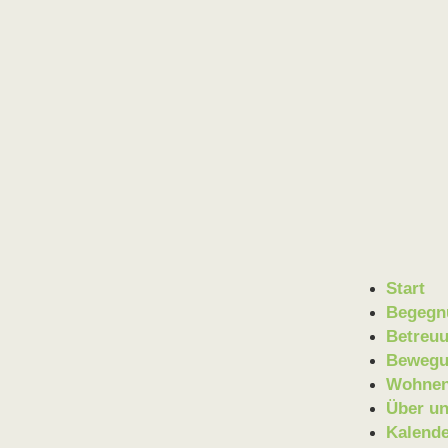
Start
Begegn
Betreu
Beweg
Wohne
Über u
Kalend